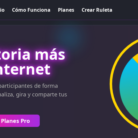
io
Cómo Funciona
Planes
Crear Ruleta
toria más
nternet
participantes de forma
naliza, gira y comparte tus
 Planes Pro