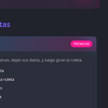
tas
PREMIUM
stran, dejan sus datos, y luego giran la ruleta.
ta
a ruleta
as
a