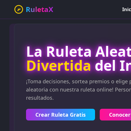
RuletaX
Inic
La Ruleta Alea
Divertida
del I
¡Toma decisiones, sortea premios o elige 
aleatoria con nuestra ruleta online! Perso
resultados.
Crear Ruleta Gratis
Conocer